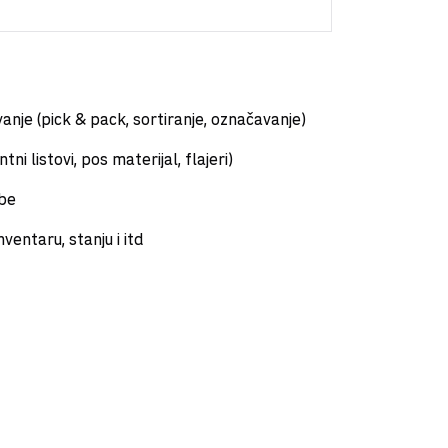
vanje (pick & pack, sortiranje, označavanje)
ni listovi, pos materijal, flajeri)
obe
nventaru, stanju i itd