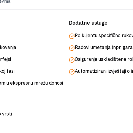
evima.
Dodatne usluge
Po klijentu specifično ruko
ukovanja
Radovi umetanja (npr. garant
rfejsi
Osiguranje uskladištene r
oj fazi
Automatizirani izvještaji o i
om u ekspresnu mrežu donosi
 vrsti