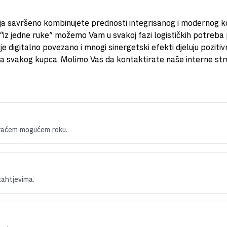
a savršeno kombinujete prednosti integrisanog i modernog ko
“iz jedne ruke” možemo Vam u svakoj fazi logističkih potreba p
e digitalno povezano i mnogi sinergetski efekti djeluju pozitivn
a svakog kupca. Molimo Vas da kontaktirate naše interne struč
kraćem mogućem roku.
zahtjevima.