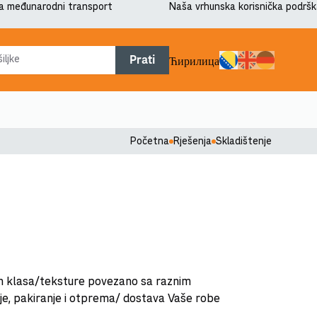
a međunarodni transport
Naša vrhunska korisnička podršk
Prati
Ћирилица
Početna
Rješenja
Skladištenje
tih klasa/teksture povezano sa raznim
tenje, pakiranje i otprema/ dostava Vaše robe