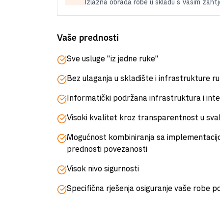
Izlazna obrada robe u skladu s Vašim zahtj
Vaše prednosti
Sve usluge "iz jedne ruke"
Bez ulaganja u skladište i infrastrukture r
Informatički podržana infrastruktura i inte
Visoki kvalitet kroz transparentnost u svak
Mogućnost kombiniranja sa implementacij
prednosti povezanosti
Visok nivo sigurnosti
Specifična rješenja osiguranje vaše robe po